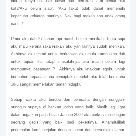
bila di tanya bila nak kawin atau bernikah ? di benak aku
kata“Aku belum siap”. “Aku takut tidak dapat memenuhi
keperluan keluarga nantinya
. Nak bagi makan apa anak orang
nanti ?
Umur aku dah 27 tahun tapi masih belum menikah. Tentu saja
aku malu kerana rakan-rakan aku yan lainnya sudah menikah.
Akhirnya aku tekad untuk berkahwin aku mula kumpulkan duit
untuk tujuan itu, tetapi masalahnya aku masih belum lagi
mempunyai pasangan ? Akhirnya aku letakkan egoku untuk
bermohon kepada maha penciptaku setelah aku telah berusaha
,aku sangat memerlukan teman hidupku.
Setiap waktu aku berdoa dan berusaha dengan sungguh-
sungguh supaya di berikan jodoh yang baik. Masih lagi ligat
dalam ingatkan pada bulan Januari 2008 aku berkenalan dengan
seorang gadis yang baik budi pekertinya, Alhamdulillah
perkenalan kami berjalan dengan lancar dan bersediaku lamar.