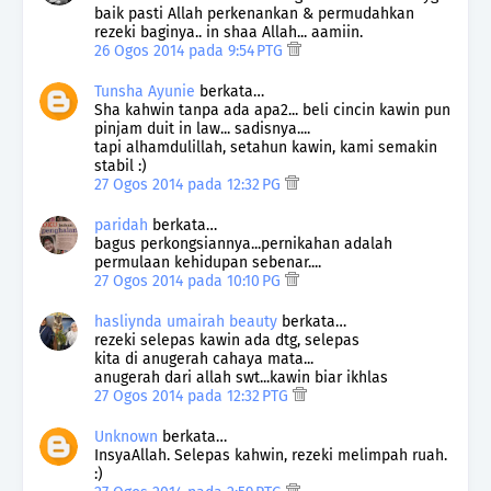
baik pasti Allah perkenankan & permudahkan
rezeki baginya.. in shaa Allah... aamiin.
26 Ogos 2014 pada 9:54 PTG
Tunsha Ayunie
berkata…
Sha kahwin tanpa ada apa2... beli cincin kawin pun
pinjam duit in law... sadisnya....
tapi alhamdulillah, setahun kawin, kami semakin
stabil :)
27 Ogos 2014 pada 12:32 PG
paridah
berkata…
bagus perkongsiannya...pernikahan adalah
permulaan kehidupan sebenar....
27 Ogos 2014 pada 10:10 PG
hasliynda umairah beauty
berkata…
rezeki selepas kawin ada dtg, selepas
kita di anugerah cahaya mata...
anugerah dari allah swt...kawin biar ikhlas
27 Ogos 2014 pada 12:32 PTG
Unknown
berkata…
InsyaAllah. Selepas kahwin, rezeki melimpah ruah.
:)