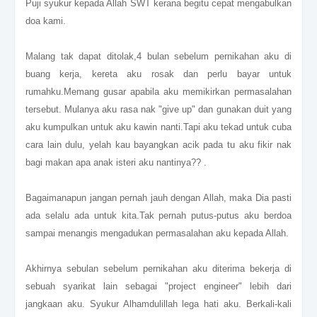
Puji syukur kepada Allah SWT kerana begitu cepat mengabulkan
doa kami.
Malang tak dapat ditolak,4 bulan sebelum pernikahan aku di
buang kerja, kereta aku rosak dan perlu bayar untuk
rumahku.Memang gusar apabila aku memikirkan permasalahan
tersebut. Mulanya aku rasa nak "give up" dan gunakan duit yang
aku kumpulkan untuk aku kawin nanti.Tapi aku tekad untuk cuba
cara lain dulu, yelah kau bayangkan acik pada tu aku fikir nak
bagi makan apa anak isteri aku nantinya?? .
Bagaimanapun jangan pernah jauh dengan Allah, maka Dia pasti
ada selalu ada untuk kita.Tak pernah putus-putus aku berdoa
sampai menangis mengadukan permasalahan aku kepada Allah.
Akhirnya sebulan sebelum pernikahan aku diterima bekerja di
sebuah syarikat lain sebagai "project engineer" lebih dari
jangkaan aku. Syukur Alhamdulillah lega hati aku. Berkali-kali