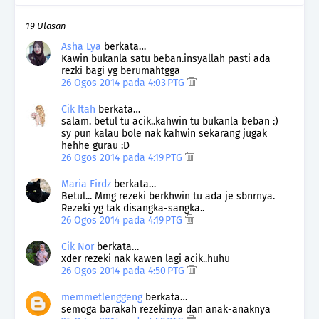
19 Ulasan
Asha Lya
berkata…
Kawin bukanla satu beban.insyallah pasti ada
rezki bagi yg berumahtgga
26 Ogos 2014 pada 4:03 PTG
Cik Itah
berkata…
salam. betul tu acik..kahwin tu bukanla beban :)
sy pun kalau bole nak kahwin sekarang jugak
hehhe gurau :D
26 Ogos 2014 pada 4:19 PTG
Maria Firdz
berkata…
Betul... Mmg rezeki berkhwin tu ada je sbnrnya.
Rezeki yg tak disangka-sangka..
26 Ogos 2014 pada 4:19 PTG
Cik Nor
berkata…
xder rezeki nak kawen lagi acik..huhu
26 Ogos 2014 pada 4:50 PTG
memmetlenggeng
berkata…
semoga barakah rezekinya dan anak-anaknya