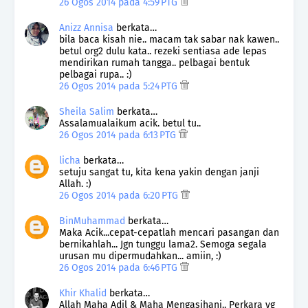
26 Ogos 2014 pada 4:59 PTG
Anizz Annisa
berkata…
bila baca kisah nie.. macam tak sabar nak kawen..
betul org2 dulu kata.. rezeki sentiasa ade lepas
mendirikan rumah tangga.. pelbagai bentuk
pelbagai rupa.. :)
26 Ogos 2014 pada 5:24 PTG
Sheila Salim
berkata…
Assalamualaikum acik. betul tu..
26 Ogos 2014 pada 6:13 PTG
licha
berkata…
setuju sangat tu, kita kena yakin dengan janji
Allah. :)
26 Ogos 2014 pada 6:20 PTG
BinMuhammad
berkata…
Maka Acik...cepat-cepatlah mencari pasangan dan
bernikahlah... Jgn tunggu lama2. Semoga segala
urusan mu dipermudahkan... amiin, :)
26 Ogos 2014 pada 6:46 PTG
Khir Khalid
berkata…
Allah Maha Adil & Maha Mengasihani.. Perkara yg