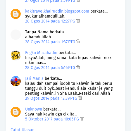
27 Ogos 2014 pada 2:59 PTG
kakitravelkhairuddin.blogspot.com
berkata…
syukur alhamdulillah.
28 Ogos 2014 pada 12:27 PG
Tanpa Nama berkata…
alhamdulillah..
28 Ogos 2014 pada 1:37 PTG
Engku Muzahadin
berkata…
InsyaAllah, mmg ramai kata lepas kahwin rezki
mkin luas...
28 Ogos 2014 pada 5:16 PTG
Jari Manis
berkata…
kalau dah sampai jodoh tu kahwin je tak perlu
tunggu duit byk..buat kenduri ala kadar je yang
penting kahwin..in Sha Laah..Rezeki dari Allah
29 Ogos 2014 pada 12:39 PTG
Unknown
berkata…
Saya nak kawin dgn cik ita...
5 Oktober 2017 pada 10:05 PG
Catat Ulasan