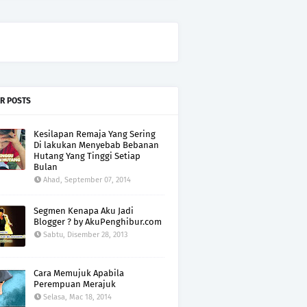
R POSTS
Kesilapan Remaja Yang Sering
Di lakukan Menyebab Bebanan
Hutang Yang Tinggi Setiap
Bulan
Ahad, September 07, 2014
Segmen Kenapa Aku Jadi
Blogger ? by AkuPenghibur.com
Sabtu, Disember 28, 2013
Cara Memujuk Apabila
Perempuan Merajuk
Selasa, Mac 18, 2014