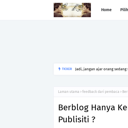
Home
Pili
Jadi, jangan ajar orang sedang
TICKER
Laman utama
feedback dari pembaca
Ber
Berblog Hanya K
Publisiti ?