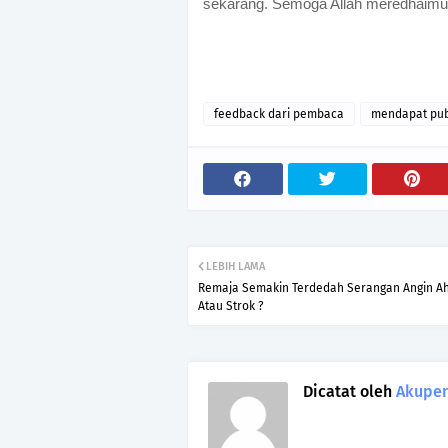
sekarang. Semoga Allah meredhaimu
feedback dari pembaca
mendapat publ
LEBIH LAMA
Remaja Semakin Terdedah Serangan Angin A
Atau Strok ?
Dicatat oleh
Akupen