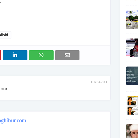
.
isiti
TERBARU
hmar
ghibur.com