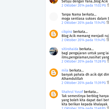
Setuju dengan Yana..blog Acik
2 Oktober 2014 pada 11:02 PG
Tanpa Nama berkata…
moga sentiasa sukses dalam b
2 Oktober 2014 pada 11:14 PG
cikpinz
berkata…
Blog Acik memang menjadi rujuk
2 Oktober 2014 pada 11:14 PG
sitirohaida
berkata…
bagi pengajaran untuk yang lai
ilmu,pengalaman,nasihat yan
2 Oktober 2014 pada 11:28 PG
mila
berkata…
banyak pahala dh acik dpt dlm
Alhamdulillah
2 Oktober 2014 pada 11:39 PG
Shahrul Yusof
berkata…
Tak semestinya berblog hanya
yang boleh kita dapat dari ber
kita berikan kepada khalayak. 
2 Oktober 2014 pada 11:49 PG