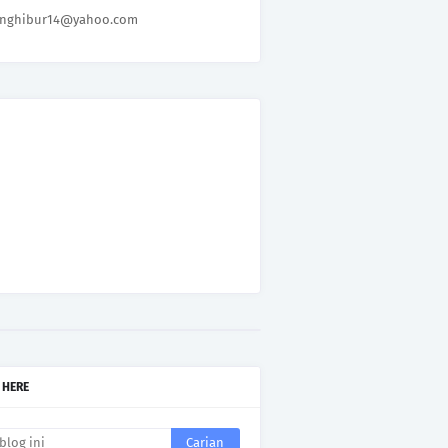
nghibur14@yahoo.com
 HERE