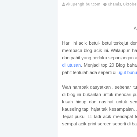
Akupenghibur.com
Khamis, Oktober
A
Hari ini acik betul- betul terkejut 
membaca blog acik ini. Walaupun ham
dan pahit yang berlaku sepanjangan 
di utusan
. Menjadi top 20 Blog bah
pahit tentulah ada seperti di
ugut bunu
Wah nampak dasyatkan , sebenar itul
di blog ini bukanlah untuk mencari p
kisah hidup dan nasihat untuk sem
kauseling tapi hajat tak kesampaian. J
Tepat pukul 11 tadi acik mendapat f
sempat acik print screen seperti di ba