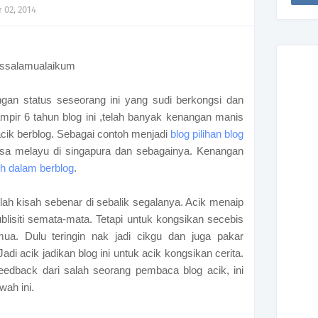
 02, 2014
ssalamualaikum
dengan status seseorang ini yang sudi berkongsi dan
pir 6 tahun blog ini ,telah banyak kenangan manis
acik berblog. Sebagai contoh menjadi
blog pilihan blog
asa melayu di singapura dan sebagainya. Kenangan
h dalam berblog
.
ah kisah sebenar di sebalik segalanya. Acik menaip
ublisiti semata-mata. Tetapi untuk kongsikan secebis
ua. Dulu teringin nak jadi cikgu dan juga pakar
adi acik jadikan blog ini untuk acik kongsikan cerita.
eedback dari salah seorang pembaca blog acik, ini
wah ini.