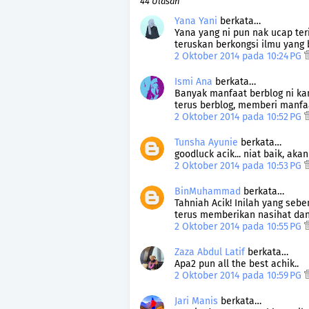
44 Ulasan
Yana Yani
berkata…
Yana yang ni pun nak ucap ter
teruskan berkongsi ilmu yang
2 Oktober 2014 pada 10:24 PG
Ismi Ana
berkata…
Banyak manfaat berblog ni kan.
terus berblog, memberi manfaa
2 Oktober 2014 pada 10:52 PG
Tunsha Ayunie
berkata…
goodluck acik... niat baik, akan
2 Oktober 2014 pada 10:53 PG
BinMuhammad
berkata…
Tahniah Acik! Inilah yang seb
terus memberikan nasihat dan
2 Oktober 2014 pada 10:55 PG
Zaza Abdul Latif
berkata…
Apa2 pun all the best achik..
2 Oktober 2014 pada 10:59 PG
Jari Manis
berkata…