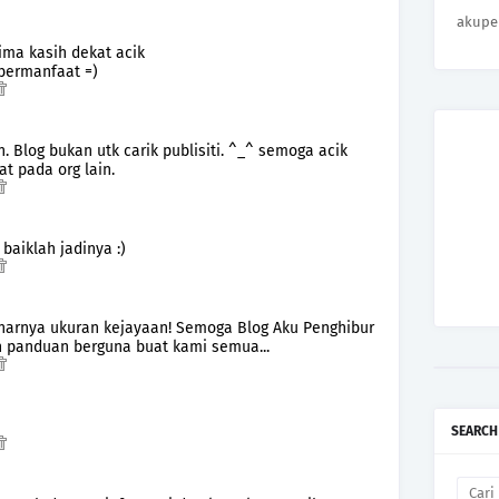
akupe
ima kasih dekat acik
 bermanfaat =)
 Blog bukan utk carik publisiti. ^_^ semoga acik
t pada org lain.
 baiklah jadinya :)
enarnya ukuran kejayaan! Semoga Blog Aku Penghibur
 panduan berguna buat kami semua...
SEARCH