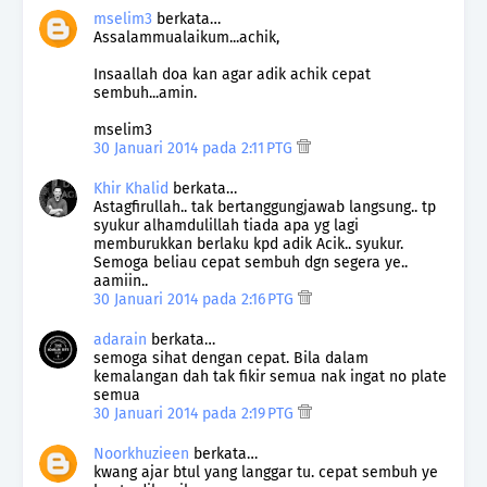
mselim3
berkata…
Assalammualaikum...achik,
Insaallah doa kan agar adik achik cepat
sembuh...amin.
mselim3
30 Januari 2014 pada 2:11 PTG
Khir Khalid
berkata…
Astagfirullah.. tak bertanggungjawab langsung.. tp
syukur alhamdulillah tiada apa yg lagi
memburukkan berlaku kpd adik Acik.. syukur.
Semoga beliau cepat sembuh dgn segera ye..
aamiin..
30 Januari 2014 pada 2:16 PTG
adarain
berkata…
semoga sihat dengan cepat. Bila dalam
kemalangan dah tak fikir semua nak ingat no plate
semua
30 Januari 2014 pada 2:19 PTG
Noorkhuzieen
berkata…
kwang ajar btul yang langgar tu. cepat sembuh ye