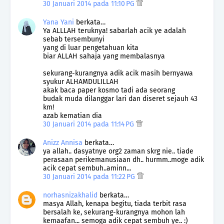
30 Januari 2014 pada 11:10 PG
Yana Yani
berkata…
Ya ALLLAH teruknya! sabarlah acik ye adalah
sebab tersembunyi
yang di luar pengetahuan kita
biar ALLAH sahaja yang membalasnya
sekurang-kurangnya adik acik masih bernyawa
syukur ALHAMDULILLAH
akak baca paper kosmo tadi ada seorang
budak muda dilanggar lari dan diseret sejauh 43
km!
azab kematian dia
30 Januari 2014 pada 11:14 PG
Anizz Annisa
berkata…
ya allah.. dasyatnye org2 zaman skrg nie.. tiade
perasaan perikemanusiaan dh.. hurmm..moge adik
acik cepat sembuh..aminn...
30 Januari 2014 pada 11:22 PG
norhasnizakhalid
berkata…
masya Allah, kenapa begitu, tiada terbit rasa
bersalah ke, sekurang-kurangnya mohon lah
kemaafan... semoga adik cepat sembuh ye.. :)