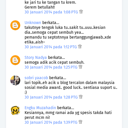
ke jari tu ke tangan tu krem.
Gerem betullah!!
30 Januari 2014 pada 1:08 PTG
Unknown
berkata…
takutnye tengok luka tu..sakit tu..uuu..kesian
dia..semoga cepat sembuh yea...
pemandu tu septotnnya bertanggungjawab..xde
etika..aish~
30 Januari 2014 pada 1:12 PTG
Story Nadya
berkata…
semoga adik acik cepat sembuh.
30 Januari 2014 pada 1:25 PTG
sobri yaacob
berkata…
lari topik..eh acik u blog tercalon dalam malaysia
sosial media award.. good luck.. sentiasa suport u..
:)
30 Januari 2014 pada 1:28 PTG
Engku Muzahadin
berkata…
Kesiannya, mmg ramai ada yg spesis takda hati
perut mcm ni!
30 Januari 2014 pada 1:39 PTG