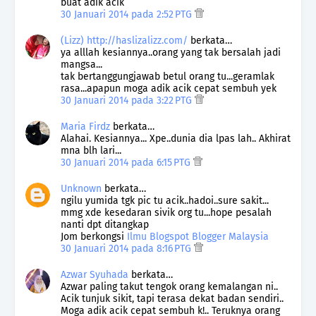
buat adik acik
30 Januari 2014 pada 2:52 PTG
(Lizz) http://haslizalizz.com/
berkata…
ya alllah kesiannya..orang yang tak bersalah jadi
mangsa...
tak bertanggungjawab betul orang tu...geramlak
rasa...apapun moga adik acik cepat sembuh yek
30 Januari 2014 pada 3:22 PTG
Maria Firdz
berkata…
Alahai. Kesiannya... Xpe..dunia dia lpas lah.. Akhirat
mna blh lari...
30 Januari 2014 pada 6:15 PTG
Unknown
berkata…
ngilu yumida tgk pic tu acik..hadoi..sure sakit...
mmg xde kesedaran sivik org tu...hope pesalah
nanti dpt ditangkap
Jom berkongsi
Ilmu Blogspot Blogger Malaysia
30 Januari 2014 pada 8:16 PTG
Azwar Syuhada
berkata…
Azwar paling takut tengok orang kemalangan ni..
Acik tunjuk sikit, tapi terasa dekat badan sendiri..
Moga adik acik cepat sembuh k!.. Teruknya orang