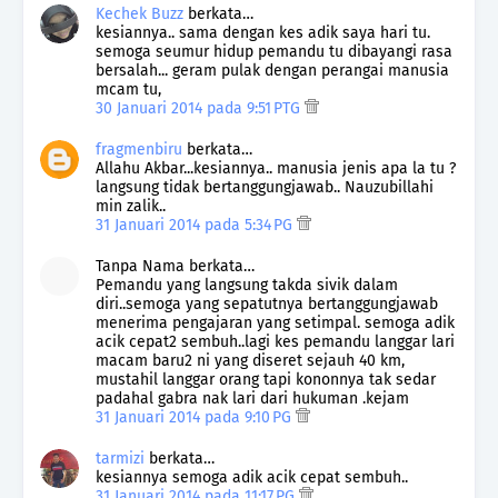
Kechek Buzz
berkata…
kesiannya.. sama dengan kes adik saya hari tu.
semoga seumur hidup pemandu tu dibayangi rasa
bersalah... geram pulak dengan perangai manusia
mcam tu,
30 Januari 2014 pada 9:51 PTG
fragmenbiru
berkata…
Allahu Akbar...kesiannya.. manusia jenis apa la tu ?
langsung tidak bertanggungjawab.. Nauzubillahi
min zalik..
31 Januari 2014 pada 5:34 PG
Tanpa Nama berkata…
Pemandu yang langsung takda sivik dalam
diri..semoga yang sepatutnya bertanggungjawab
menerima pengajaran yang setimpal. semoga adik
acik cepat2 sembuh..lagi kes pemandu langgar lari
macam baru2 ni yang diseret sejauh 40 km,
mustahil langgar orang tapi kononnya tak sedar
padahal gabra nak lari dari hukuman .kejam
31 Januari 2014 pada 9:10 PG
tarmizi
berkata…
kesiannya semoga adik acik cepat sembuh..
31 Januari 2014 pada 11:17 PG