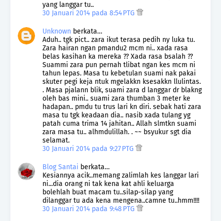
yang langgar tu..
30 Januari 2014 pada 8:54 PTG
Unknown
berkata…
Aduh.. tgk pict.. zara ikut terasa pedih ny luka tu.
Zara hairan ngan pmandu2 mcm ni.. xada rasa
belas kasihan ka mereka ?? Xada rasa bsalah ??
Suammi zara pun pernah tlibat ngan kes mcm ni
tahun lepas. Masa tu kebetulan suami nak pakai
skuter pegi keja ntuk mgelakkn ksesakkn llulintas.
. Masa pjalann blik, suami zara d langgar dr blakng
oleh bas mini.. suami zara thumban 3 meter ke
hadapan.. pmdu tu trus lari kn diri. sebak hati zara
masa tu tgk keadaan dia.. nasib xada tulang yg
patah cuma trima 14 jahitan.. Allah slmtkn suami
zara masa tu.. alhmdulillah. . ~~ bsyukur sgt dia
selamat.
30 Januari 2014 pada 9:27 PTG
Blog Santai
berkata…
Kesiannya acik..memang zalimlah kes langgar lari
ni...dia orang ni tak kena kat ahli keluarga
bolehlah buat macam tu..silap-silap yang
dilanggar tu ada kena mengena..camne tu..hmm!!!!
30 Januari 2014 pada 9:48 PTG