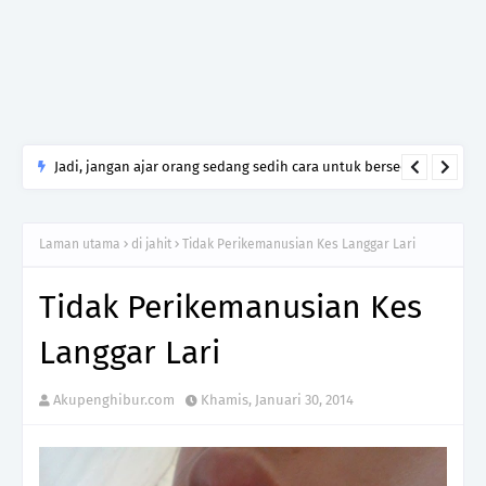
Jadi, jangan ajar orang sedang sedih cara untuk bersedih.
Cukuplah jadi manusia yang tahu menghormati luka yang
tidak kamu lalui.
Laman utama
di jahit
Tidak Perikemanusian Kes Langgar Lari
Tidak Perikemanusian Kes
Langgar Lari
Akupenghibur.com
Khamis, Januari 30, 2014