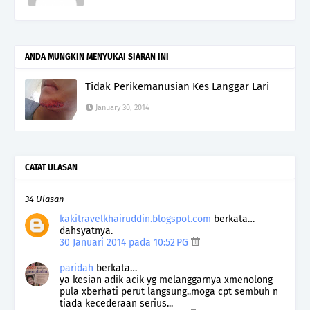
ANDA MUNGKIN MENYUKAI SIARAN INI
Tidak Perikemanusian Kes Langgar Lari
January 30, 2014
CATAT ULASAN
34 Ulasan
kakitravelkhairuddin.blogspot.com
berkata…
dahsyatnya.
30 Januari 2014 pada 10:52 PG
paridah
berkata…
ya kesian adik acik yg melanggarnya xmenolong
pula xberhati perut langsung..moga cpt sembuh n
tiada kecederaan serius...