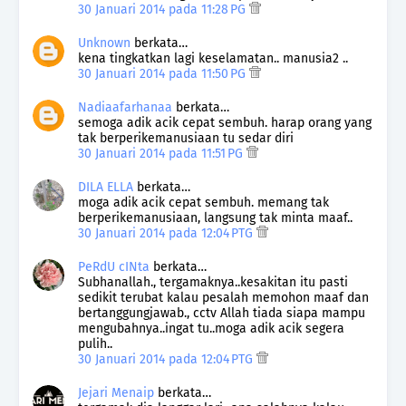
30 Januari 2014 pada 11:28 PG
Unknown
berkata…
kena tingkatkan lagi keselamatan.. manusia2 ..
30 Januari 2014 pada 11:50 PG
Nadiaafarhanaa
berkata…
semoga adik acik cepat sembuh. harap orang yang
tak berperikemanusiaan tu sedar diri
30 Januari 2014 pada 11:51 PG
DILA ELLA
berkata…
moga adik acik cepat sembuh. memang tak
berperikemanusiaan, langsung tak minta maaf..
30 Januari 2014 pada 12:04 PTG
PeRdU cINta
berkata…
Subhanallah., tergamaknya..kesakitan itu pasti
sedikit terubat kalau pesalah memohon maaf dan
bertanggungjawab., cctv Allah tiada siapa mampu
mengubahnya..ingat tu..moga adik acik segera
pulih..
30 Januari 2014 pada 12:04 PTG
Jejari Menaip
berkata…