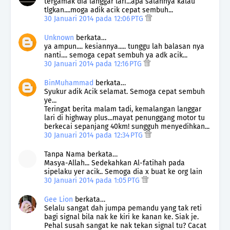
tergamak dia langgar lari...apa salahnya kalau
tlgkan....moga adik acik cepat sembuh...
30 Januari 2014 pada 12:06 PTG
Unknown
berkata…
ya ampun.... kesiannya..... tunggu lah balasan nya
nanti.... semoga cepat sembuh ya adk acik...
30 Januari 2014 pada 12:16 PTG
BinMuhammad
berkata…
Syukur adik Acik selamat. Semoga cepat sembuh
ye...
Teringat berita malam tadi, kemalangan langgar
lari di highway plus...mayat penunggang motor tu
berkecai sepanjang 40km! sungguh menyedihkan...
30 Januari 2014 pada 12:34 PTG
Tanpa Nama berkata…
Masya-Allah... Sedekahkan Al-fatihah pada
sipelaku yer acik.. Semoga dia x buat ke org lain
30 Januari 2014 pada 1:05 PTG
Gee Lion
berkata…
Selalu sangat dah jumpa pemandu yang tak reti
bagi signal bila nak ke kiri ke kanan ke. Siak je.
Pehal susah sangat ke nak tekan signal tu? Cacat